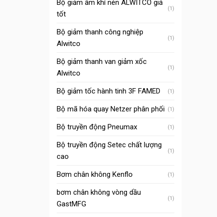
Bộ giảm âm khí nén ALWITCO giá
(1)
tốt
Bộ giảm thanh công nghiệp
(1)
Alwitco
Bộ giảm thanh van giảm xốc
(1)
Alwitco
Bộ giảm tốc hành tinh 3F FAMED
(1)
Bộ mã hóa quay Netzer phân phối
(1)
Bộ truyền động Pneumax
(1)
Bộ truyền động Setec chất lượng
(1)
cao
Bơm chân không Kenflo
(1)
bơm chân không vòng dầu
(1)
GastMFG