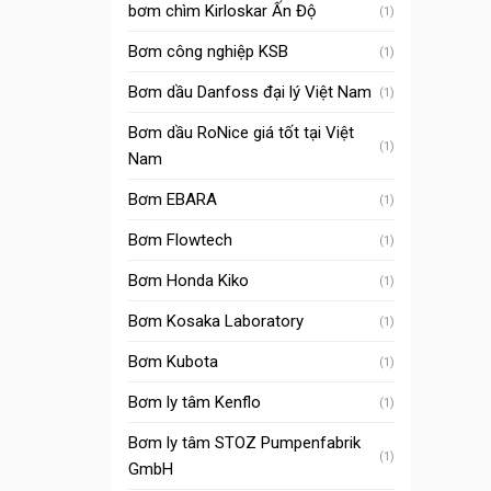
bơm chìm Kirloskar Ấn Độ
(1)
Bơm công nghiệp KSB
(1)
Bơm dầu Danfoss đại lý Việt Nam
(1)
Bơm dầu RoNice giá tốt tại Việt
(1)
Nam
Bơm EBARA
(1)
Bơm Flowtech
(1)
Bơm Honda Kiko
(1)
Bơm Kosaka Laboratory
(1)
Bơm Kubota
(1)
Bơm ly tâm Kenflo
(1)
Bơm ly tâm STOZ Pumpenfabrik
(1)
GmbH