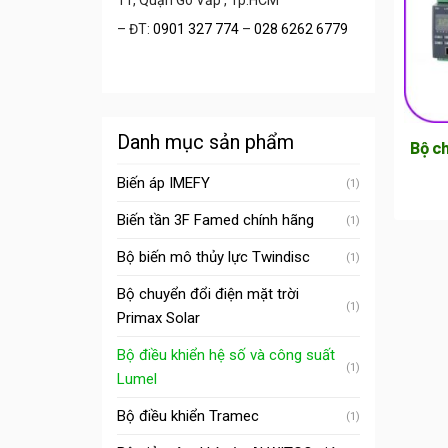
11, Quận Gò Vấp , Tp.HCM
– ĐT:
0901 327 774
–
028 6262 6779
Danh mục sản phẩm
Bộ ch
Biến áp IMEFY
(1)
Biến tần 3F Famed chính hãng
(1)
Bộ biến mô thủy lực Twindisc
(1)
Bộ chuyển đổi điện mặt trời
(1)
Primax Solar
Bộ điều khiển hệ số và công suất
(1)
Lumel
Bộ điều khiển Tramec
(1)