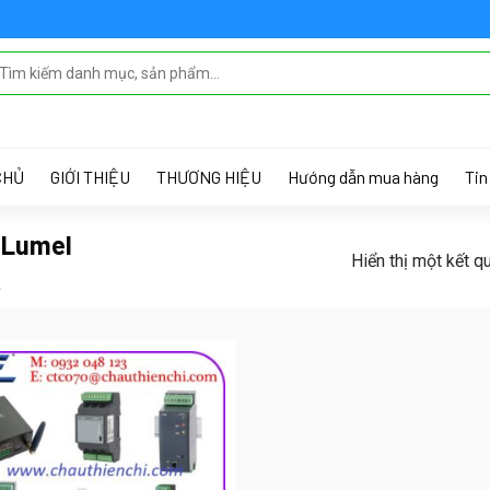
 MENU IN THEME OPTIONS > MENUS
CHỦ
GIỚI THIỆU
THƯƠNG HIỆU
Hướng dẫn mua hàng
Tin
t Lumel
Hiển thị một kết q
L