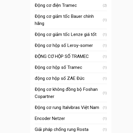
Động cơ điện Tramec
(2)
Động cơ giảm tốc Bauer chính
(1)
hãng
Động cơ giảm tốc Lenze giá tốt
(1)
Động cơ hộp số Leroy-somer
(1)
ĐỘNG CƠ HỘP SỐ TRAMEC
(1)
Động cơ hộp số Tramec
(1)
động cơ hộp số ZAE Đức
(1)
Động cơ không đồng bộ Foshan
(1)
Copartner
Động cơ rung Italvibras Việt Nam
(1)
Encoder Netzer
(1)
Giải pháp chống rung Rosta
(1)