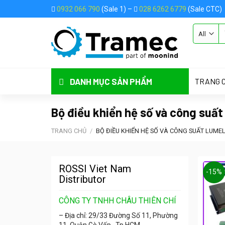
Skip
0932 066 790
(Sale 1) –
028 6262 6779
(Sale CTC)
to
content
ASSIGN A
TRANG 
DANH MỤC SẢN PHẨM
Bộ điều khiển hệ số và công suấ
TRANG CHỦ
/
BỘ ĐIỀU KHIỂN HỆ SỐ VÀ CÔNG SUẤT LUME
ROSSI Viet Nam
-15%
Distributor
CÔNG TY TNHH CHÂU THIÊN CHÍ
– Địa chỉ: 29/33 Đường Số 11, Phường