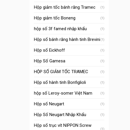
Hộp giảm tốc bánh răng Tramec
(1)
Hộp giảm tốc Boneng
(1)
hộp số 3f famed nhập khẩu
(1)
Hộp số bánh răng hành tinh Brevini
(1)
Hộp số Eickhoff
(1)
Hộp Số Gamesa
(1)
HỘP SỐ GIẢM TỐC TRAMEC
(1)
Hộp số hành tinh Bonfiglioli
(1)
hộp số Leroy-somer Việt Nam
(1)
Hộp số Neugart
(1)
Hộp Số Neugart Nhập Khẩu
(1)
Hộp số trục vít NIPPON Screw
(1)