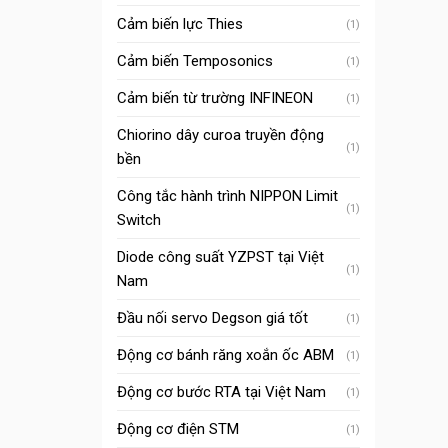
Cảm biến lực Thies
(1)
Cảm biến Temposonics
(1)
Cảm biến từ trường INFINEON
(1)
Chiorino dây curoa truyền động
(1)
bền
Công tắc hành trình NIPPON Limit
(1)
Switch
Diode công suất YZPST tại Việt
(1)
Nam
Đầu nối servo Degson giá tốt
(1)
Động cơ bánh răng xoắn ốc ABM
(1)
Động cơ bước RTA tại Việt Nam
(1)
Động cơ điện STM
(1)