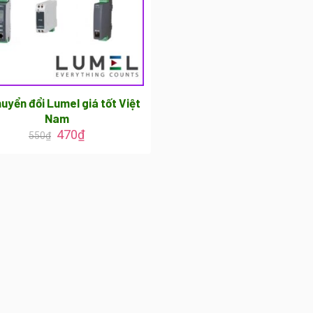
uyển đổi Lumel giá tốt Việt
Nam
470
₫
550
₫