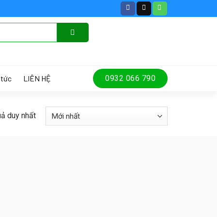
 tức
LIÊN HỆ
0932 066 790
uả duy nhất