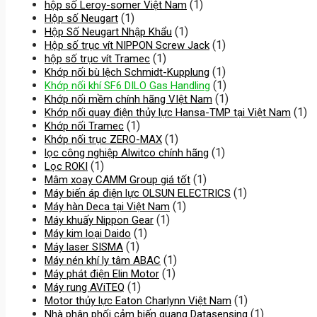
(1)
hộp số Leroy-somer Việt Nam
(1)
Hộp số Neugart
(1)
Hộp Số Neugart Nhập Khẩu
(1)
Hộp số trục vít NIPPON Screw Jack
(1)
hộp số trục vít Tramec
(1)
Khớp nối bù lệch Schmidt-Kupplung
(1)
Khớp nối khí SF6 DILO Gas Handling
(1)
Khớp nối mềm chính hãng VIệt Nam
(1)
Khớp nối quay điện thủy lực Hansa-TMP tại Việt Nam
(1)
Khớp nối Tramec
(1)
Khớp nối trục ZERO-MAX
(1)
lọc công nghiệp Alwitco chính hãng
(1)
Lọc ROKI
(1)
Mâm xoay CAMM Group giá tốt
(1)
Máy biến áp điện lực OLSUN ELECTRICS
(1)
Máy hàn Deca tại Việt Nam
(1)
Máy khuấy Nippon Gear
(1)
Máy kim loại Daido
(1)
Máy laser SISMA
(1)
Máy nén khí ly tâm ABAC
(1)
Máy phát điện Elin Motor
(1)
Máy rung AViTEQ
(1)
Motor thủy lực Eaton Charlynn Việt Nam
(1)
Nhà phân phối cảm biến quang Datasensing