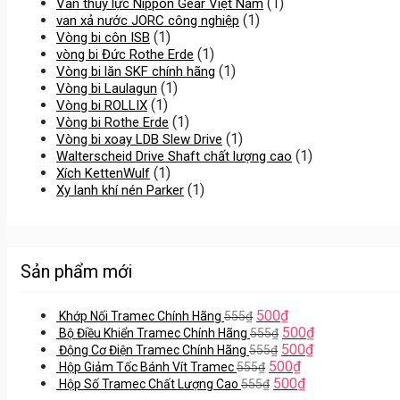
(1)
Van thủy lực Nippon Gear Việt Nam
(1)
van xả nước JORC công nghiệp
(1)
Vòng bi côn ISB
(1)
vòng bi Đức Rothe Erde
(1)
Vòng bi lăn SKF chính hãng
(1)
Vòng bi Laulagun
(1)
Vòng bi ROLLIX
(1)
Vòng bi Rothe Erde
(1)
Vòng bi xoay LDB Slew Drive
(1)
Walterscheid Drive Shaft chất lượng cao
(1)
Xích KettenWulf
(1)
Xy lanh khí nén Parker
Sản phẩm mới
500
₫
Khớp Nối Tramec Chính Hãng
555
₫
500
₫
Bộ Điều Khiển Tramec Chính Hãng
555
₫
500
₫
Động Cơ Điện Tramec Chính Hãng
555
₫
500
₫
Hộp Giảm Tốc Bánh Vít Tramec
555
₫
500
₫
Hộp Số Tramec Chất Lượng Cao
555
₫