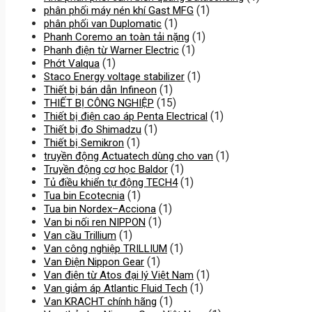
(1)
phân phối máy nén khí Gast MFG
(1)
phân phối van Duplomatic
(1)
Phanh Coremo an toàn tải nặng
(1)
Phanh điện từ Warner Electric
(1)
Phớt Valqua
(1)
Staco Energy voltage stabilizer
(1)
Thiết bị bán dẫn Infineon
(15)
THIẾT BỊ CÔNG NGHIỆP
(1)
Thiết bị điện cao áp Penta Electrical
(1)
Thiết bị đo Shimadzu
(1)
Thiết bị Semikron
(1)
truyền động Actuatech dùng cho van
(1)
Truyền động cơ học Baldor
(1)
Tủ điều khiển tự động TECH4
(1)
Tua bin Ecotecnia
(1)
Tua bin Nordex–Acciona
(1)
Van bi nối ren NIPPON
(1)
Van cầu Trillium
(1)
Van công nghiệp TRILLIUM
(1)
Van Điện Nippon Gear
(1)
Van điện từ Atos đại lý Việt Nam
(1)
Van giảm áp Atlantic Fluid Tech
(1)
Van KRACHT chính hãng