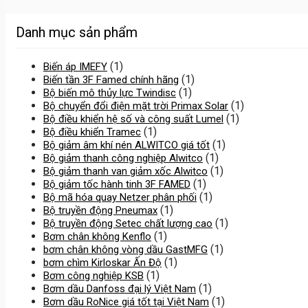
Danh mục sản phẩm
(1)
Biến áp IMEFY
(1)
Biến tần 3F Famed chính hãng
(1)
Bộ biến mô thủy lực Twindisc
(1)
Bộ chuyển đổi điện mặt trời Primax Solar
(1)
Bộ điều khiển hệ số và công suất Lumel
(1)
Bộ điều khiển Tramec
(1)
Bộ giảm âm khí nén ALWITCO giá tốt
(1)
Bộ giảm thanh công nghiệp Alwitco
(1)
Bộ giảm thanh van giảm xốc Alwitco
(1)
Bộ giảm tốc hành tinh 3F FAMED
(1)
Bộ mã hóa quay Netzer phân phối
(1)
Bộ truyền động Pneumax
(1)
Bộ truyền động Setec chất lượng cao
(1)
Bơm chân không Kenflo
(1)
bơm chân không vòng dầu GastMFG
(1)
bơm chìm Kirloskar Ấn Độ
(1)
Bơm công nghiệp KSB
(1)
Bơm dầu Danfoss đại lý Việt Nam
(1)
Bơm dầu RoNice giá tốt tại Việt Nam