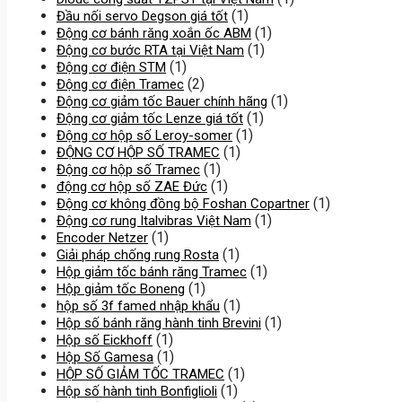
(1)
Đầu nối servo Degson giá tốt
(1)
Động cơ bánh răng xoắn ốc ABM
(1)
Động cơ bước RTA tại Việt Nam
(1)
Động cơ điện STM
(2)
Động cơ điện Tramec
(1)
Động cơ giảm tốc Bauer chính hãng
(1)
Động cơ giảm tốc Lenze giá tốt
(1)
Động cơ hộp số Leroy-somer
(1)
ĐỘNG CƠ HỘP SỐ TRAMEC
(1)
Động cơ hộp số Tramec
(1)
động cơ hộp số ZAE Đức
(1)
Động cơ không đồng bộ Foshan Copartner
(1)
Động cơ rung Italvibras Việt Nam
(1)
Encoder Netzer
(1)
Giải pháp chống rung Rosta
(1)
Hộp giảm tốc bánh răng Tramec
(1)
Hộp giảm tốc Boneng
(1)
hộp số 3f famed nhập khẩu
(1)
Hộp số bánh răng hành tinh Brevini
(1)
Hộp số Eickhoff
(1)
Hộp Số Gamesa
(1)
HỘP SỐ GIẢM TỐC TRAMEC
(1)
Hộp số hành tinh Bonfiglioli