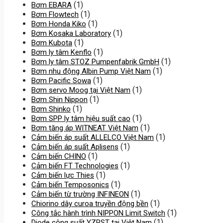
(1)
Bơm EBARA
(1)
Bơm Flowtech
(1)
Bơm Honda Kiko
(1)
Bơm Kosaka Laboratory
(1)
Bơm Kubota
(1)
Bơm ly tâm Kenflo
(1)
Bơm ly tâm STOZ Pumpenfabrik GmbH
(1)
Bơm nhu động Albin Pump Việt Nam
(1)
Bơm Pacific Sowa
(1)
Bơm servo Moog tại Việt Nam
(1)
Bơm Shin Nippon
(1)
Bơm Shinko
(1)
Bơm SPP ly tâm hiệu suất cao
(1)
Bơm tăng áp WITNEAT Việt Nam
(1)
Cảm biến áp suất ALLELCO Việt Nam
(1)
Cảm biến áp suất Aplisens
(1)
Cảm biến CHINO
(1)
Cảm biến FT Technologies
(1)
Cảm biến lực Thies
(1)
Cảm biến Temposonics
(1)
Cảm biến từ trường INFINEON
(1)
Chiorino dây curoa truyền động bền
(1)
Công tắc hành trình NIPPON Limit Switch
(1)
Diode công suất YZPST tại Việt Nam