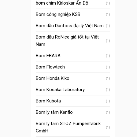
bơm chìm Kirloskar Ấn Độ
(1)
Bơm công nghiệp KSB
(1)
Bơm dầu Danfoss đại lý Việt Nam
(1)
Bơm dầu RoNice giá tốt tại Việt
(1)
Nam
Bơm EBARA
(1)
Bơm Flowtech
(1)
Bơm Honda Kiko
(1)
Bơm Kosaka Laboratory
(1)
Bơm Kubota
(1)
Bơm ly tâm Kenflo
(1)
Bơm ly tâm STOZ Pumpenfabrik
(1)
GmbH