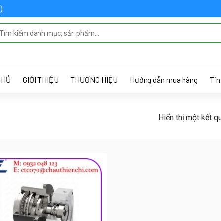
)
 MENU IN THEME OPTIONS > MENUS
CHỦ
GIỚI THIỆU
THƯƠNG HIỆU
Hướng dẫn mua hàng
Tin
Hiển thị một kết q