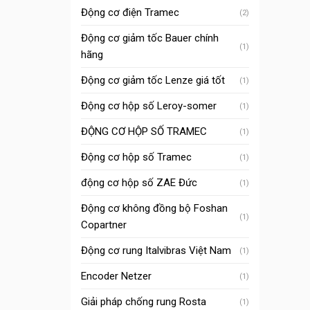
Động cơ điện Tramec
(2)
Động cơ giảm tốc Bauer chính
(1)
hãng
Động cơ giảm tốc Lenze giá tốt
(1)
Động cơ hộp số Leroy-somer
(1)
ĐỘNG CƠ HỘP SỐ TRAMEC
(1)
Động cơ hộp số Tramec
(1)
động cơ hộp số ZAE Đức
(1)
Động cơ không đồng bộ Foshan
(1)
Copartner
Động cơ rung Italvibras Việt Nam
(1)
Encoder Netzer
(1)
Giải pháp chống rung Rosta
(1)