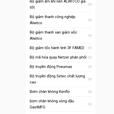
Bộ giảm âm khí nén ALWITCO giá
(1)
tốt
Bộ giảm thanh công nghiệp
(1)
Alwitco
Bộ giảm thanh van giảm xốc
(1)
Alwitco
Bộ giảm tốc hành tinh 3F FAMED
(1)
Bộ mã hóa quay Netzer phân phối
(1)
Bộ truyền động Pneumax
(1)
Bộ truyền động Setec chất lượng
(1)
cao
Bơm chân không Kenflo
(1)
bơm chân không vòng dầu
(1)
GastMFG