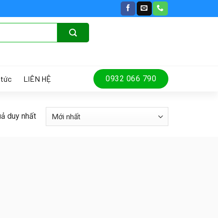
 tức
LIÊN HỆ
0932 066 790
uả duy nhất