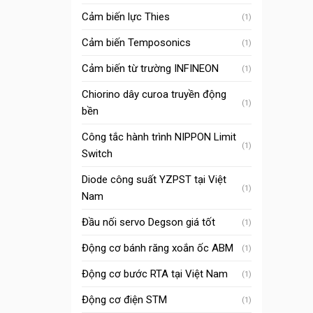
Cảm biến lực Thies
(1)
Cảm biến Temposonics
(1)
Cảm biến từ trường INFINEON
(1)
Chiorino dây curoa truyền động
(1)
bền
Công tắc hành trình NIPPON Limit
(1)
Switch
Diode công suất YZPST tại Việt
(1)
Nam
Đầu nối servo Degson giá tốt
(1)
Động cơ bánh răng xoắn ốc ABM
(1)
Động cơ bước RTA tại Việt Nam
(1)
Động cơ điện STM
(1)