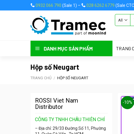
Skip
0932 066 790
(Sale 1) –
028 6262 6779
(Sale CTC
to
content
ASSIGN A
TRANG 
DANH MỤC SẢN PHẨM
Hộp số Neugart
TRANG CHỦ
/
HỘP SỐ NEUGART
ROSSI Viet Nam
-10%
Distributor
CÔNG TY TNHH CHÂU THIÊN CHÍ
– Địa chỉ: 29/33 Đường Số 11, Phường