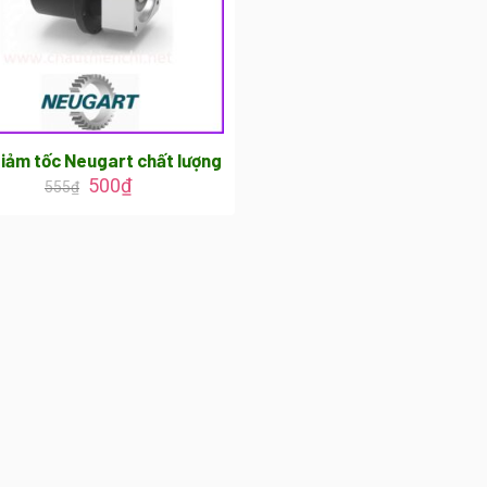
iảm tốc Neugart chất lượng
500
₫
555
₫