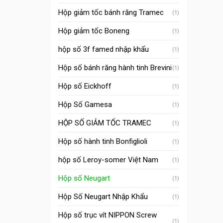
Hộp giảm tốc bánh răng Tramec
(1)
Hộp giảm tốc Boneng
(1)
hộp số 3f famed nhập khẩu
(1)
Hộp số bánh răng hành tinh Brevini
(1)
Hộp số Eickhoff
(1)
Hộp Số Gamesa
(1)
HỘP SỐ GIẢM TỐC TRAMEC
(1)
Hộp số hành tinh Bonfiglioli
(1)
hộp số Leroy-somer Việt Nam
(1)
Hộp số Neugart
(1)
Hộp Số Neugart Nhập Khẩu
(1)
Hộp số trục vít NIPPON Screw
(1)