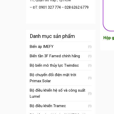
11, Quận Gò Vấp , Tp.HCM
– ĐT:
0901 327 774
–
028 6262 6779
Danh mục sản phẩm
Hộp g
Biến áp IMEFY
(1)
Biến tần 3F Famed chính hãng
(1)
Bộ biến mô thủy lực Twindisc
(1)
Bộ chuyển đổi điện mặt trời
(1)
Primax Solar
Bộ điều khiển hệ số và công suất
(1)
Lumel
Bộ điều khiển Tramec
(1)