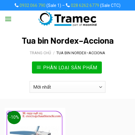
Skip
0932 066 790
(Sale 1) –
028 6262 6779
(Sale CTC)
to
content
Tua bin Nordex–Acciona
TRANG CHỦ
/
TUA BIN NORDEX–ACCIONA
PHÂN LOẠI SẢN PHẨM
-10%