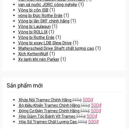
(1)
van xả nước JORC công nghiệp
(1)
Vòng bi côn ISB
(1)
vòng bi Đức Rothe Erde
(1)
Vòng bi lăn SKF chính hãng
(1)
Vòng bi Laulagun
(1)
Vòng bi ROLLIX
(1)
Vòng bi Rothe Erde
(1)
Vòng bi xoay LDB Slew Drive
(1)
Walterscheid Drive Shaft chất lượng cao
(1)
Xích KettenWulf
(1)
Xy lanh khí nén Parker
Sản phẩm mới
500
₫
Khớp Nối Tramec Chính Hãng
555
₫
500
₫
Bộ Điều Khiển Tramec Chính Hãng
555
₫
500
₫
Động Cơ Điện Tramec Chính Hãng
555
₫
500
₫
Hộp Giảm Tốc Bánh Vít Tramec
555
₫
500
₫
Hộp Số Tramec Chất Lượng Cao
555
₫