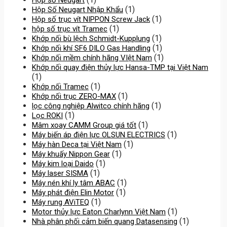
(1)
Hộp Số Neugart Nhập Khẩu
(1)
Hộp số trục vít NIPPON Screw Jack
(1)
hộp số trục vít Tramec
(1)
Khớp nối bù lệch Schmidt-Kupplung
(1)
Khớp nối khí SF6 DILO Gas Handling
(1)
Khớp nối mềm chính hãng VIệt Nam
Khớp nối quay điện thủy lực Hansa-TMP tại Việt Nam
(1)
(1)
Khớp nối Tramec
(1)
Khớp nối trục ZERO-MAX
(1)
lọc công nghiệp Alwitco chính hãng
(1)
Lọc ROKI
(1)
Mâm xoay CAMM Group giá tốt
(1)
Máy biến áp điện lực OLSUN ELECTRICS
(1)
Máy hàn Deca tại Việt Nam
(1)
Máy khuấy Nippon Gear
(1)
Máy kim loại Daido
(1)
Máy laser SISMA
(1)
Máy nén khí ly tâm ABAC
(1)
Máy phát điện Elin Motor
(1)
Máy rung AViTEQ
(1)
Motor thủy lực Eaton Charlynn Việt Nam
(1)
Nhà phân phối cảm biến quang Datasensing