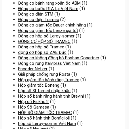
(1)
Động cơ bánh răng xoắn ốc ABM
(1)
Động cơ bước RTA tại Việt Nam
(1)
Động cơ điện STM
(2)
Động cơ điện Tramec
(1)
Động cơ giảm tốc Bauer chính hãng
(1)
Động cơ giảm tốc Lenze giá tốt
(1)
Động cơ hộp số Leroy-somer
(1)
ĐỘNG CƠ HỘP SỐ TRAMEC
(1)
Động cơ hộp số Tramec
(1)
động cơ hộp số ZAE Đức
(1)
Động cơ không đồng bộ Foshan Copartner
(1)
Động cơ rung Italvibras Việt Nam
(1)
Encoder Netzer
(1)
Giải pháp chống rung Rosta
(1)
Hộp giảm tốc bánh răng Tramec
(1)
Hộp giảm tốc Boneng
(1)
hộp số 3f famed nhập khẩu
(1)
Hộp số bánh răng hành tinh Brevini
(1)
Hộp số Eickhoff
(1)
Hộp Số Gamesa
(1)
HỘP SỐ GIẢM TỐC TRAMEC
(1)
Hộp số hành tinh Bonfiglioli
(1)
hộp số Leroy-somer Việt Nam
(1)
Hộp số Neugart