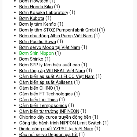
(1)
Bơm Flowtech
(1)
Bơm Honda Kiko
(1)
Bơm Kosaka Laboratory
(1)
Bơm Kubota
(1)
Bơm ly tâm Kenflo
(1)
Bơm ly tâm STOZ Pumpenfabrik GmbH
(1)
Bơm nhu động Albin Pump Việt Nam
(1)
Bơm Pacific Sowa
(1)
Bơm servo Moog tại Việt Nam
(1)
Bơm Shin Nippon
(1)
Bơm Shinko
(1)
Bơm SPP ly tâm hiệu suất cao
(1)
Bơm tăng áp WITNEAT Việt Nam
(1)
Cảm biến áp suất ALLELCO Việt Nam
(1)
Cảm biến áp suất Aplisens
(1)
Cảm biến CHINO
(1)
Cảm biến FT Technologies
(1)
Cảm biến lực Thies
(1)
Cảm biến Temposonics
(1)
Cảm biến từ trường INFINEON
(1)
Chiorino dây curoa truyền động bền
(1)
Công tắc hành trình NIPPON Limit Switch
(1)
Diode công suất YZPST tại Việt Nam
(1)
Đầu nối servo Degson giá tốt