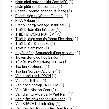
(1)
phân phối máy nén khí Gast MFG
(1)
phân phối van Duplomatic
(1)
Phanh Coremo an toàn tải nặng
(1)
Phanh điện từ Warner Electric
(1)
Phớt Valqua
(1)
Staco Energy voltage stabilizer
(1)
Thiết bị bán dẫn Infineon
(15)
THIẾT BỊ CÔNG NGHIỆP
(1)
Thiết bị điện cao áp Penta Electrical
(1)
Thiết bị đo Shimadzu
(1)
Thiết bị Semikron
(1)
truyền động Actuatech dùng cho van
(1)
Truyền động cơ học Baldor
(1)
Tủ điều khiển tự động TECH4
(1)
Tua bin Ecotecnia
(1)
Tua bin Nordex–Acciona
(1)
Van bi nối ren NIPPON
(1)
Van cầu Trillium
(1)
Van công nghiệp TRILLIUM
(1)
Van Điện Nippon Gear
(1)
Van điện từ Atos đại lý Việt Nam
(1)
Van giảm áp Atlantic Fluid Tech
(1)
Van KRACHT chính hãng
(1)
Van thủy lực Nippon Gear Việt Nam