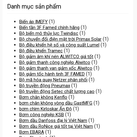
Danh mục sản phẩm
(1)
Biến áp IMEFY
(1)
Biến tần 3F Famed chính hãng
(1)
Bộ biến mô thủy lực Twindisc
(1)
Bộ chuyển đổi điện mặt trời Primax Solar
(1)
Bộ điều khiển hệ số và công suất Lumel
(1)
Bộ điều khiển Tramec
(1)
Bộ giảm âm khí nén ALWITCO giá tốt
(1)
Bộ giảm thanh công nghiệp Alwitco
(1)
Bộ giảm thanh van giảm xốc Alwitco
(1)
Bộ giảm tốc hành tinh 3F FAMED
(1)
Bộ mã hóa quay Netzer phân phối
(1)
Bộ truyền động Pneumax
(1)
Bộ truyền động Setec chất lượng cao
(1)
Bơm chân không Kenflo
(1)
bơm chân không vòng dầu GastMFG
(1)
bơm chìm Kirloskar Ấn Độ
(1)
Bơm công nghiệp KSB
(1)
Bơm dầu Danfoss đại lý Việt Nam
(1)
Bơm dầu RoNice giá tốt tại Việt Nam
(1)
Bơm EBARA